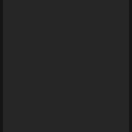
Fotografia Festa Infantíl e Adulto
A partir de
R$
1.610,00