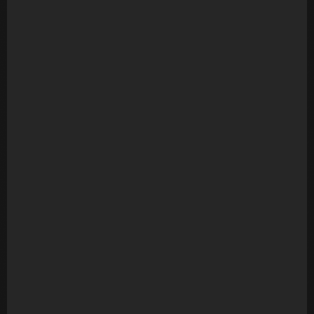
Look Book flash
R$
910,00