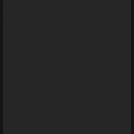
Ensaio de família EXTERNO
R$
2.420,00