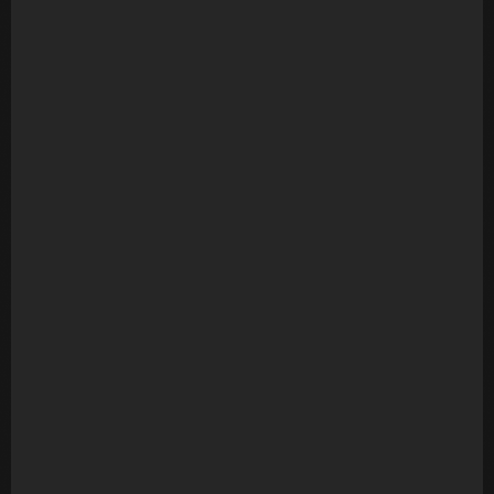
Registro dos sonhos
R$
2.510,00