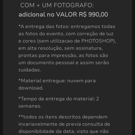
COM + UM FOTOGRAFO:
adicional no VALOR R$ 990,00
*A entrega das fotos: entregamos todas
as fotos do evento, com correção de luz
e cores (sem utilizacao de PHOTOSHOP),
em alta resolução, sem assinatura,
prontas para impressão, as fotos são
um documento pessoal e assim serão
cuidadas.
*Material entregue: nuvem para
download.
Mini Ensaio Gestante em Casa
*Tempo de entrega do material: 2
R$
980,00
semanas.
**todos os itens descritos dependem
invariavelmente de previa consulta de
disponibilidade da data, visto que não