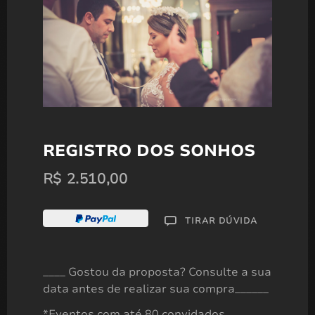
REGISTRO DOS SONHOS
R$
2.510,00
TIRAR DÚVIDA
FOTOGRAFIA DE PARTO
A partir de
____ Gostou da proposta? Consulte a sua
R$
1.520,00
data antes de realizar sua compra______
*Eventos com até 80 convidados.