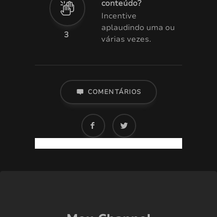
conteúdo?
Incentive
aplaudindo uma ou
3
várias vezes.
COMENTÁRIOS